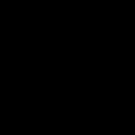
蛋的重量
值得信赖的0点校正功能，可确保时常输出正确的数据。
02
蛋壳强度