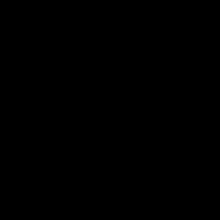
只需把蛋放下即可。采用低速加压的方式，测定蛋被压裂的
瞬间所承受的负荷。
03