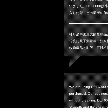
いました。DET6000
入した際、どの業者の卵
神丹是中国最大的蛋制品
传统的尺子测量等方法来检
收购蛋品的时候，可以根
We are using DET6000 t
purchased. Our business 
without breaking. DET600
strength and thickness of