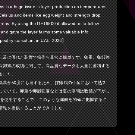
ess is a huge issue in layer production as temperatures
elsius and items like egg weight and strength drop
ths. By using the DET6500 it allowed us to follow
 and gave the layer farms some valuable info.
poultry consultant in UAE, 2023】
非常に優れた装置で操作も非常に簡単です。卵重、卵殻強
採卵鶏の成績に関して、高品質なデータを大量に蓄積する
ました。
気温が50度にも達するため、採卵鶏の生産において熱ス
っていて、卵重や卵殻強度などは夏の期間は数値が下がっ
00を使用することで、このような傾向を的確に把握するこ
情報を提供することができました。