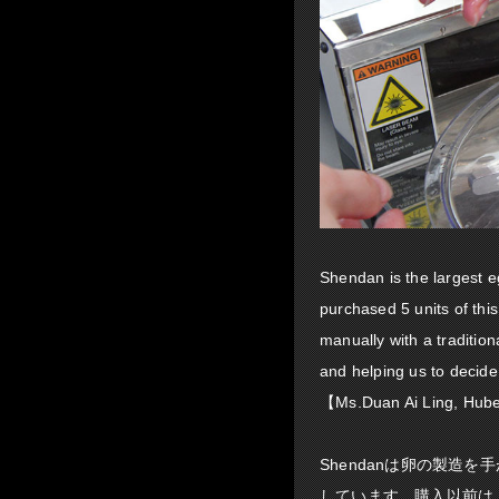
Shendan is the largest 
purchased 5 units of thi
manually with a tradition
and helping us to decid
【Ms.Duan Ai Ling, Hube
Shendanは卵の製造
しています。購入以前は