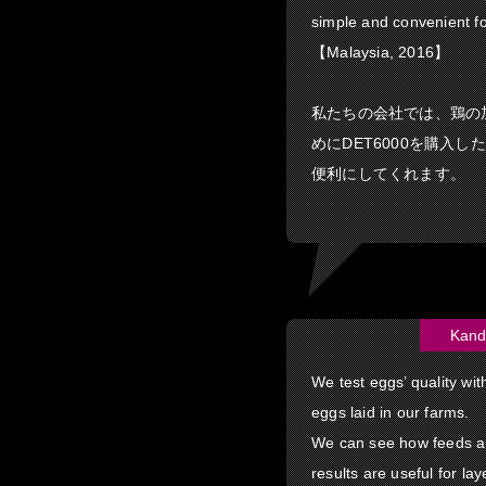
simple and convenient fo
【Malaysia, 2016】
私たちの会社では、鶏の
めにDET6000を購入し
便利にしてくれます。
Kand
We test eggs’ quality wi
eggs laid in our farms.
We can see how feeds an
results are useful for la