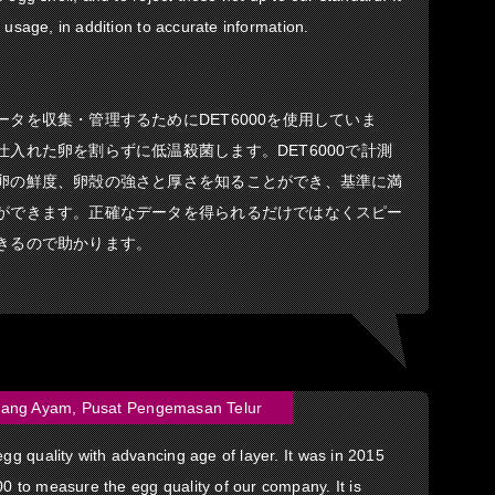
 usage, in addition to accurate information.
タを収集・管理するためにDET6000を使用していま
入れた卵を割らずに低温殺菌します。DET6000で計測
卵の鮮度、卵殻の強さと厚さを知ることができ、基準に満
ができます。正確なデータを得られるだけではなくスピー
きるので助かります。
ang Ayam, Pusat Pengemasan Telur
 quality with advancing age of layer. It was in 2015
to measure the egg quality of our company. It is