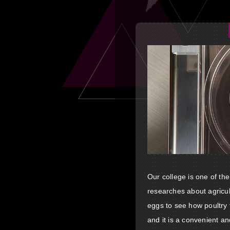
Our college is one of th
researches about agricu
eggs to see how poultry 
and it is a convenient an