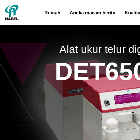
Rumah
Aneka macam berita
Kualit
Alat ukur telur di
DET65