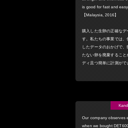
is good for fast and easy
【Malaysia, 2016】
購入した生卵の正確なデー
す。私たちの事業では、仕
したデータのおかげで、
たない卵を廃棄すること
ディ且つ簡単に計測がで
Kand
Our company observes egg
when we bought DET6000 