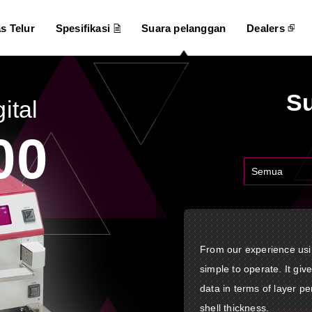
as Telur
Spesifikasi
Suara pelanggan
Dealers
S
gital
00
Semua
From our experience usi
simple to operate. It give
data in terms of layer 
shell thickness.