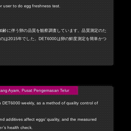
r user to do egg freshness test.
加齢に伴う卵の品質を観察調査しています。品質測定のた
たのは2015年でした。DET6000は卵の鮮度測定を簡単かつ
ang Ayam, Pusat Pengemasan Telur
th DET6000 weekly, as a method of quality control of
d additives affect eggs’ quality, and the measured
yer’s health check.