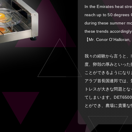
In the Emirates heat str
reach up to 50 degrees C
during these summer mon
these trends accordingly
【Mr. Conor O’Halloran, 
我々の経験から言うと、
度、卵殻の厚みといった
ことができるようになり
アラブ首長国連邦では、
トレスが大きな問題とな
てしまいます。DET65
とができ、農場に貴重な